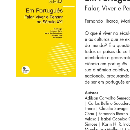
Falar, Viver e P
Fernando Ilharco, Mar
O que é viver no sécul
e as culturas que se e
do mundo? É a questão 
todos os países de cul
identidade e geoestraté
ciência em português. 
sua dinâmica coletiva,
nacionais, procurando 
de ser em português en
Autores
Adilson Carvalho Semedo 
| Carlos Bellino Sacadur
Freire | Claudio Savaget
Chau | Fernando Ilharco 
Veloso | Isabel Capeloa G
Simões | Karin N. R. Ind
Monika Lira Malhoit | On