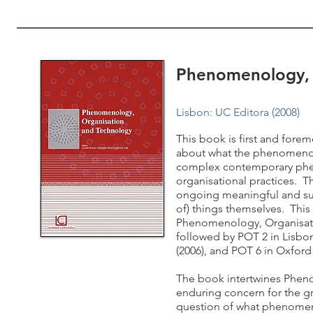
Phenomenology, 
Lisbon: UC Editora (2008)
This book is first and for
about what the phenomenolo
complex contemporary phen
organisational practices. T
ongoing meaningful and sub
of) things themselves. Thi
Phenomenology, Organisatio
followed by POT 2 in Lisbon
(2006), and POT 6 in Oxford 
The book intertwines Pheno
enduring concern for the gr
question of what phenomeno