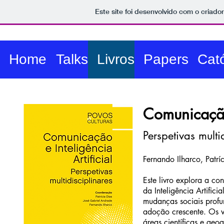
Este site foi desenvolvido com o criado
Home
Talks
Livros
Papers
Cató
Comunicação 
Perspetivas multi
Fernando Ilharco, Patr
Este livro explora a c
da Inteligência Artifi
mudanças sociais profu
adoção crescente. Os vá
áreas científicas e geog