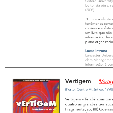
Oxford University
Editor da obra, 
(2003).
"Uma excelente 
fenómenos como e
da área é sofisti
um livro que não
informação, das 
plano organizaci
Lucas Introna
Lancaster Univers
obra Management,
informação, à co
Vertigem
'
Verti
(Porto: Centro Atlântico, 1998)
Vertigem - Tendências para
quatro as grandes temáticas
Fragmentação, (III) Guerra