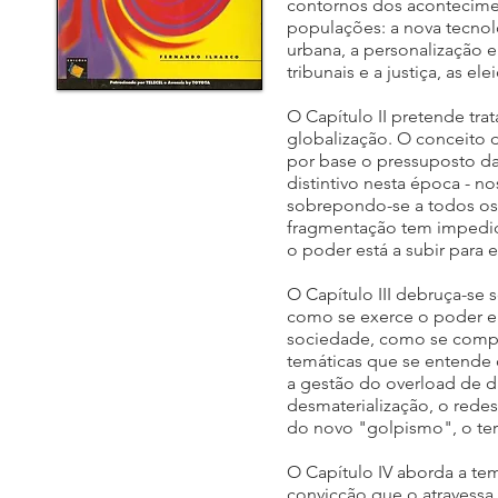
contornos dos acontecimen
populações: a nova tecnolo
urbana, a personalização 
tribunais e a justiça, as el
O Capítulo II pretende tra
globalização. O conceito
por base o pressuposto da
distintivo nesta época - no
sobrepondo-se a todos os 
fragmentação tem impedi
o poder está a subir para e
O Capítulo III debruça-se 
como se exerce o poder e s
sociedade, como se compete
temáticas que se entende
a gestão do overload de d
desmaterialização, o rede
do novo "golpismo", o ter
O Capítulo IV aborda a tem
convicção que o atravess