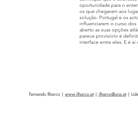
oportunidade para o ent
os que chegaram aos luga
solução. Portugal e os act
influenciarem o curso do
aberto as suas opções atlân
parece provisório é defini
interface entre eles. E é 
Fernando Ilharco |
www.ilharco.pt
|
ilharco@ucp.pt
| Lide