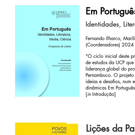
Em Portuguê
Identidades, Lite
Sou um parágrafo. Cliq
próprio texto. É fácil.
Fernando Ilharco, Maríl
(Coordenadores) 2024
"O ciclo inicial deste 
de estudos da UCP que l
liderança global do pro
Pernambuco. O projeto e
ideias e desafios, num 
dinâmicas Em Português
[
in
Introdução]
Lições da P