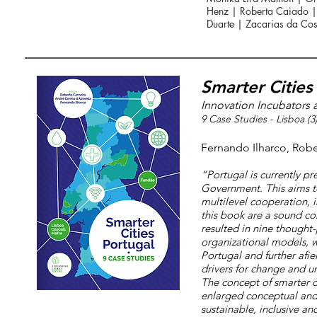
Henz | Roberta Caiado | 
Duarte | Zacarias da Cos
Smarter Cities
Innovation Incubators 
9 Case Studies - Lisboa (3)
Fernando Ilharco, Rob
“Portugal is currently pr
Government. This aims to
multilevel cooperation, 
this book are a sound co
resulted in nine thought
organizational models, wh
Portugal and further afi
drivers for change and un
The concept of smarter ci
enlarged conceptual and
sustainable, inclusive an